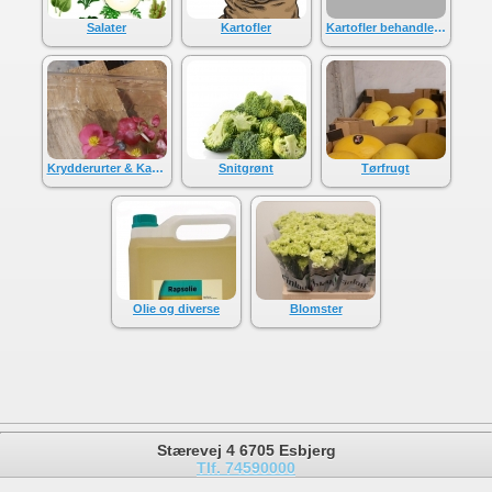
Salater
Kartofler
Kartofler behandlede
Krydderurter & Karse
Snitgrønt
Tørfrugt
Olie og diverse
Blomster
Stærevej 4 6705 Esbjerg
Tlf. 74590000