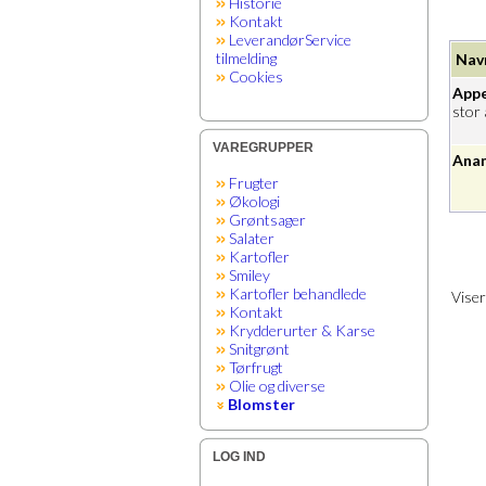
Historie
Kontakt
LeverandørService
tilmelding
Nav
Cookies
Appe
stor 
VAREGRUPPER
Anan
Frugter
Økologi
Grøntsager
Salater
Kartofler
Smiley
Kartofler behandlede
Vise
Kontakt
Krydderurter & Karse
Snitgrønt
Tørfrugt
Olie og diverse
Blomster
LOG IND