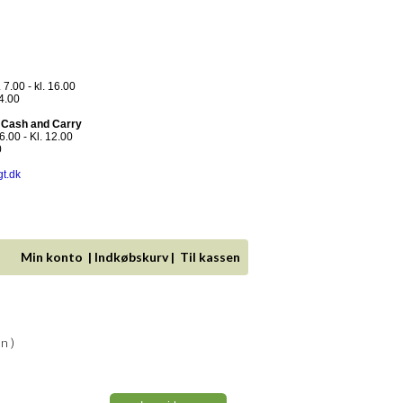
 7.00 - kl. 16.00
14.00
- Cash and Carry
.00 - Kl. 12.00
0
gt.dk
Min konto
|
Indkøbskurv
|
Til kassen
n )