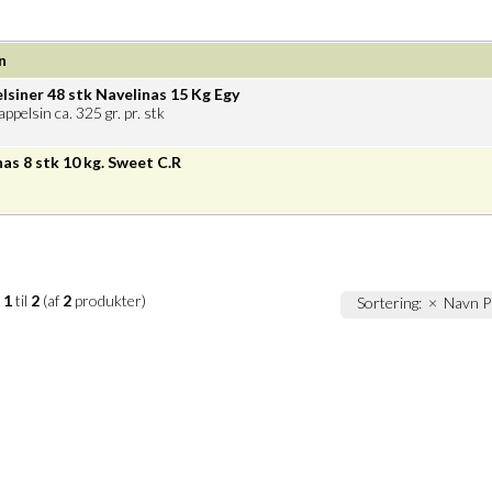
n
lsiner 48 stk Navelinas 15 Kg Egy
appelsin ca. 325 gr. pr. stk
as 8 stk 10 kg. Sweet C.R
r
1
til
2
(af
2
produkter)
Sortering:
×
Navn
P