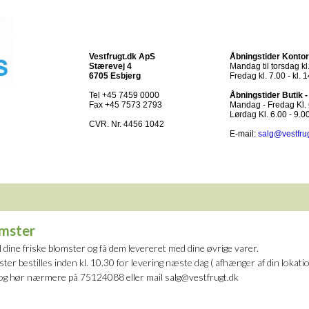
Vestfrugt.dk ApS
Åbningstider Kontor
Stærevej 4
Mandag til torsdag kl.
6705 Esbjerg
Fredag kl. 7.00 - kl. 
Tel +45 7459 0000
Åbningstider Butik 
Fax +45 7573 2793
Mandag - Fredag Kl. 6
Lørdag Kl. 6.00 - 9.0
CVR. Nr. 4456 1042
E-mail:
salg@vestfru
mster
l dine friske blomster og få dem levereret med dine øvrige varer.
ter bestilles inden kl. 10.30 for levering næste dag ( afhænger af din lokatio
 og hør nærmere på 75124088 eller mail
salg@vestfrugt.dk