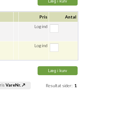
Læg i kurv
Pris
Antal
Log ind
Log ind
Læg i kurv
ris
VareNr. ↗
Resultat sider:
1