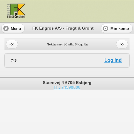
FK Engros A/S - Frugt & Grønt
Menu
Min konto
<<
>>
Nektariner 56 stk. 6 Kg. Ita
Log ind
745
Stærevej 4 6705 Esbjerg
Tlf. 74590000