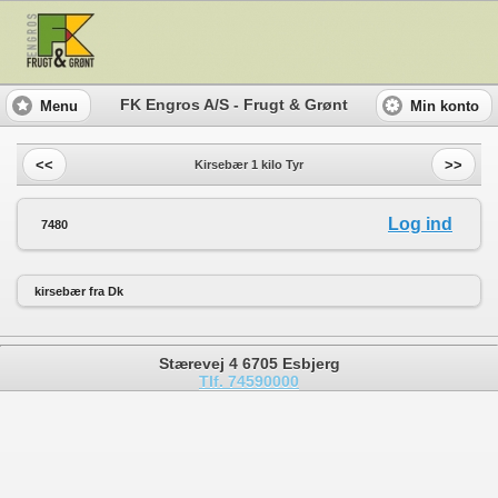
FK Engros A/S - Frugt & Grønt
Menu
Min konto
<<
>>
Kirsebær 1 kilo Tyr
Log ind
7480
kirsebær fra Dk
Stærevej 4 6705 Esbjerg
Tlf. 74590000