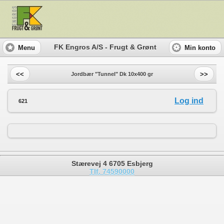
FK Engros A/S - Frugt & Grønt
Menu
Min konto
<<
>>
Jordbær "Tunnel" Dk 10x400 gr
Log ind
621
Stærevej 4 6705 Esbjerg
Tlf. 74590000