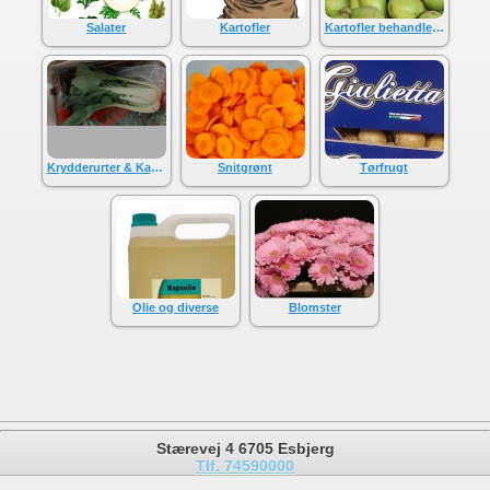
Salater
Kartofler
Kartofler behandlede
Krydderurter & Karse
Snitgrønt
Tørfrugt
Olie og diverse
Blomster
Stærevej 4 6705 Esbjerg
Tlf. 74590000