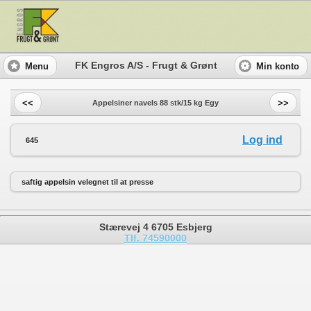
FK Engros A/S - Frugt & Grønt
Menu
Min konto
<<
>>
Appelsiner navels 88 stk/15 kg Egy
Log ind
645
saftig appelsin velegnet til at presse
Stærevej 4 6705 Esbjerg
Tlf. 74590000