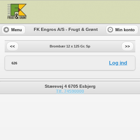
FK Engros A/S - Frugt & Grønt
Menu
Min konto
<<
>>
Brombær 12 x 125 Gr. Sp
Log ind
626
Stærevej 4 6705 Esbjerg
Tlf. 74590000