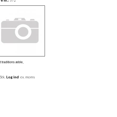
e nr.:
572
t traditions æble,
 Stk.
Log ind
ex. moms