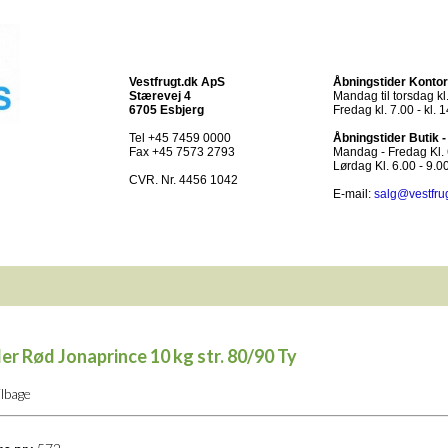
Vestfrugt.dk ApS
Åbningstider Kontor
Stærevej 4
Mandag til torsdag kl.
6705 Esbjerg
Fredag kl. 7.00 - kl. 
Tel +45 7459 0000
Åbningstider Butik 
Fax +45 7573 2793
Mandag - Fredag Kl. 6
Lørdag Kl. 6.00 - 9.0
CVR. Nr. 4456 1042
E-mail:
salg@vestfru
er Rød Jonaprince 10 kg str. 80/90 Ty
ilbage