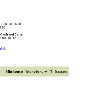
 7.00 - kl. 16.00
14.00
- Cash and Carry
.00 - Kl. 12.00
0
gt.dk
Min konto
|
Indkøbskurv
|
Til kassen