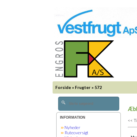
Forside
»
Frugter
»
572
Æbl
INFORMATION
<< T
Nyheder
Ruteoversigt