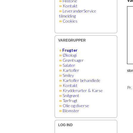
Var
Historie
Kontakt
LeverandørService
tilmelding
Cookies
VAREGRUPPER
Frugter
Økologi
Grøntsager
Salater
Kartofler
stor
Smiley
Kartofler behandlede
Kontakt
Pr.
Krydderurter & Karse
Snitgrønt
Tørfrugt
Olie og diverse
Blomster
LOG IND