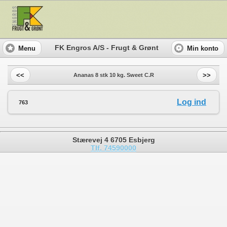
FK Engros A/S - Frugt & Grønt
Menu
Min konto
<<
>>
Ananas 8 stk 10 kg. Sweet C.R
Log ind
763
Stærevej 4 6705 Esbjerg
Tlf. 74590000