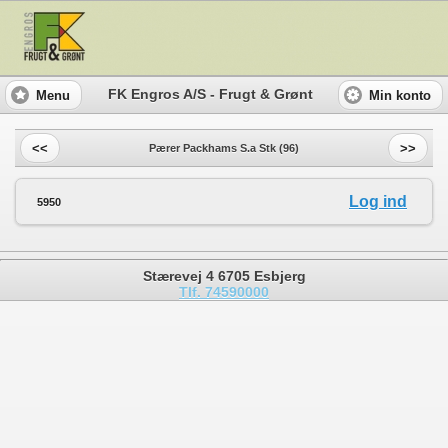
FK Engros A/S - Frugt & Grønt
Menu
Min konto
<<
>>
Pærer Packhams S.a Stk (96)
Log ind
5950
Stærevej 4 6705 Esbjerg
Tlf. 74590000