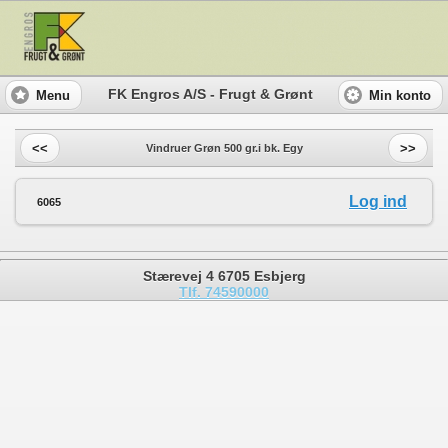
FK Engros A/S - Frugt & Grønt
Menu
Min konto
<<
>>
Vindruer Grøn 500 gr.i bk. Egy
Log ind
6065
Stærevej 4 6705 Esbjerg
Tlf. 74590000