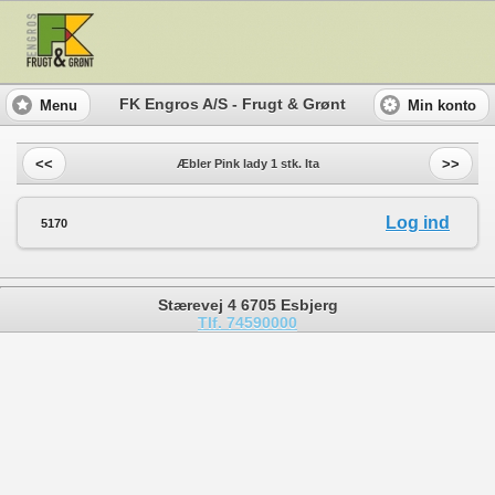
FK Engros A/S - Frugt & Grønt
Menu
Min konto
<<
>>
Æbler Pink lady 1 stk. Ita
Log ind
5170
Stærevej 4 6705 Esbjerg
Tlf. 74590000