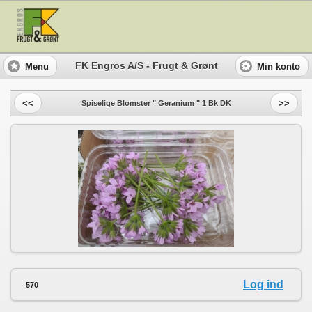
FK Engros A/S - Frugt & Grønt
Menu
Min konto
<<
>>
Spiselige Blomster " Geranium " 1 Bk DK
Log ind
570