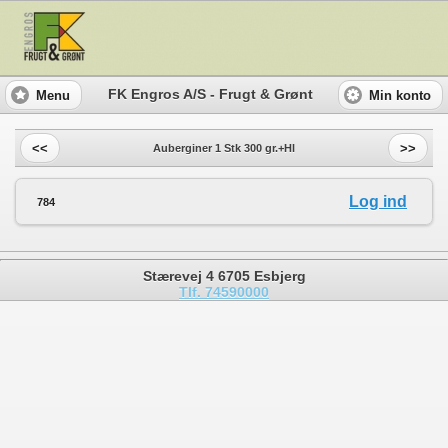
FK Engros A/S - Frugt & Grønt
Menu
Min konto
<<
>>
Auberginer 1 Stk 300 gr.+Hl
Log ind
784
Stærevej 4 6705 Esbjerg
Tlf. 74590000