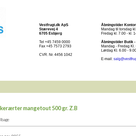
Vestfrugt.dk ApS
Åbningstider Kontor
Stærevej 4
Mandag til torsdag kl.
6705 Esbjerg
Fredag kl. 7.00 - kl. 
Tel +45 7459 0000
Åbningstider Butik 
Fax +45 7573 2793
Mandag - Fredag Kl. 6
Lørdag Kl. 6.00 - 9.0
CVR. Nr. 4456 1042
E-mail:
salg@vestfru
kerærter mangetout 500 gr. Z.B
ilbage