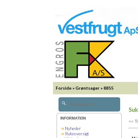
Forside
»
Grøntsager
»
8855
Suk
INFORMATION
<< T
Nyheder
Ruteoversigt