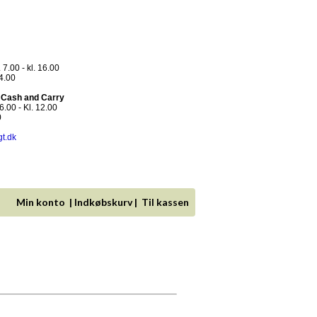
 7.00 - kl. 16.00
14.00
- Cash and Carry
.00 - Kl. 12.00
0
gt.dk
Min konto
|
Indkøbskurv
|
Til kassen