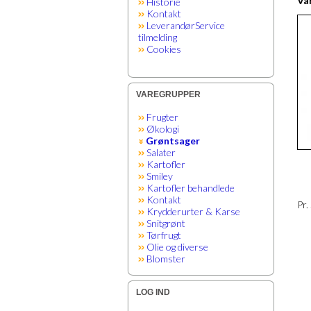
Var
Historie
Kontakt
LeverandørService
tilmelding
Cookies
VAREGRUPPER
Frugter
Økologi
Grøntsager
Salater
Kartofler
Smiley
Kartofler behandlede
Kontakt
Pr.
Krydderurter & Karse
Snitgrønt
Tørfrugt
Olie og diverse
Blomster
LOG IND