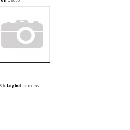
e nr.:
8855
 Stk.
Log ind
ex. moms