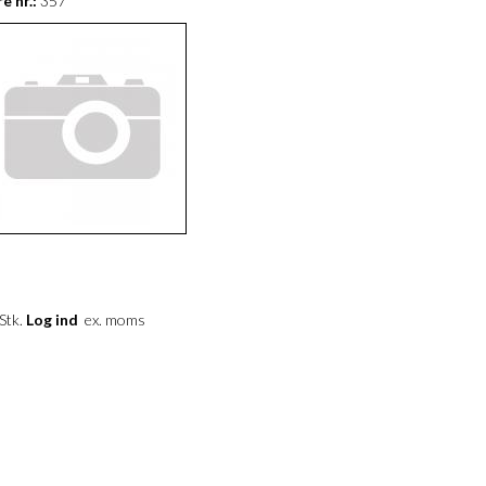
e nr.:
357
 Stk.
Log ind
ex. moms