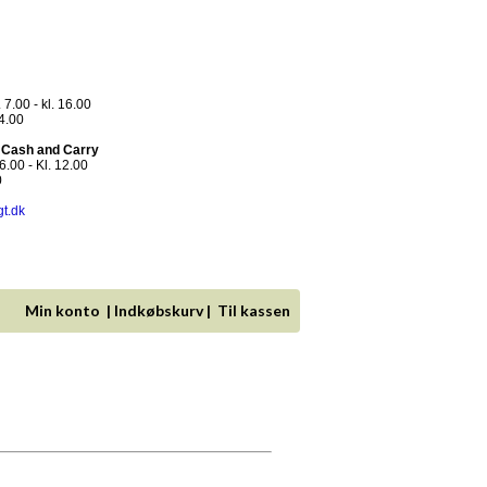
 7.00 - kl. 16.00
14.00
- Cash and Carry
.00 - Kl. 12.00
0
gt.dk
Min konto
|
Indkøbskurv
|
Til kassen