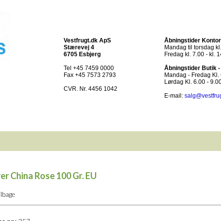
Vestfrugt.dk ApS
Åbningstider Kontor
Stærevej 4
Mandag til torsdag kl.
6705 Esbjerg
Fredag kl. 7.00 - kl. 
Tel +45 7459 0000
Åbningstider Butik 
Fax +45 7573 2793
Mandag - Fredag Kl. 6
Lørdag Kl. 6.00 - 9.0
CVR. Nr. 4456 1042
E-mail:
salg@vestfru
rer China Rose 100 Gr. EU
ilbage