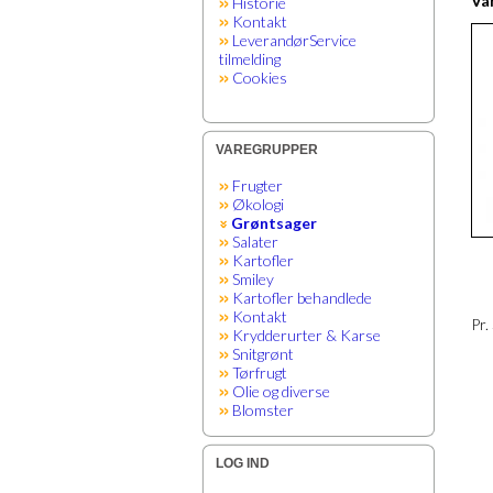
Var
Historie
Kontakt
LeverandørService
tilmelding
Cookies
VAREGRUPPER
Frugter
Økologi
Grøntsager
Salater
Kartofler
Smiley
Kartofler behandlede
Kontakt
Pr.
Krydderurter & Karse
Snitgrønt
Tørfrugt
Olie og diverse
Blomster
LOG IND