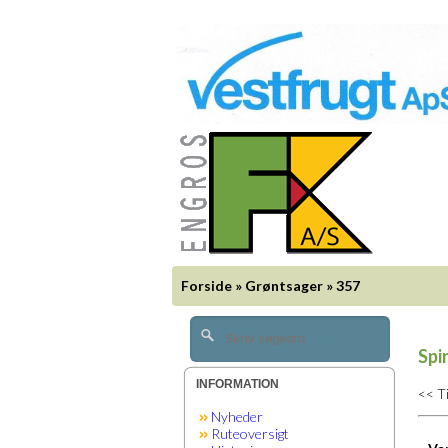
Forside
»
Grøntsager
»
357
Spi
INFORMATION
<< T
Nyheder
Ruteoversigt