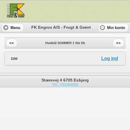
FK Engros A/S - Frugt & Grønt
Menu
Min konto
<<
>>
Hvidkål SOMMER 1 Stk Dk
Log ind
1150
Stærevej 4 6705 Esbjerg
Tlf. 74590000