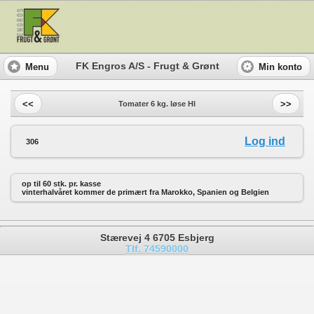
FK Engros A/S - Frugt & Grønt
Menu
Min konto
<<
>>
Tomater 6 kg. løse Hl
Log ind
306
op til 60 stk. pr. kasse
vinterhalvåret kommer de primært fra Marokko, Spanien og Belgien
Stærevej 4 6705 Esbjerg
Tlf. 74590000