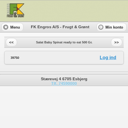
FK Engros A/S - Frugt & Grønt
Menu
Min konto
<<
>>
Salat Baby Spinat ready to eat 500 Gr.
Log ind
39750
Stærevej 4 6705 Esbjerg
Tlf. 74590000