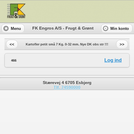
FK Engros A/S - Frugt & Grønt
Menu
Min konto
<<
>>
Kartofler petit små 7 Kg. 0-32 mm. Nye DK obs str !!!
Log ind
466
Stærevej 4 6705 Esbjerg
Tlf. 74590000