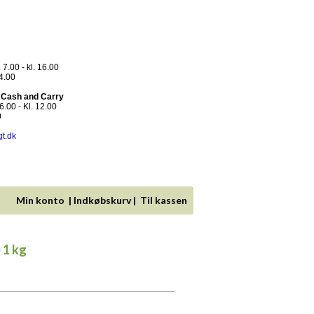
 7.00 - kl. 16.00
14.00
- Cash and Carry
.00 - Kl. 12.00
0
gt.dk
Min konto
|
Indkøbskurv
|
Til kassen
 1 kg