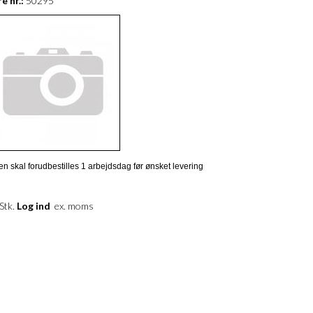
e nr.:
50295
en skal forudbestilles 1 arbejdsdag før ønsket levering
 Stk.
Log ind
ex. moms