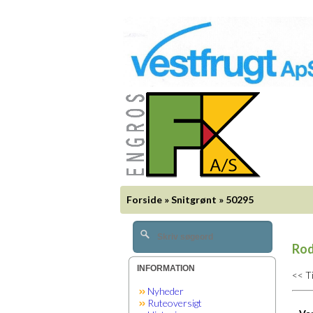
Forside
»
Snitgrønt
»
50295
Rod
INFORMATION
<< T
Nyheder
Ruteoversigt