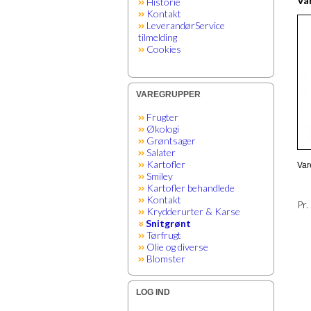
Var
Historie
Kontakt
LeverandørService
tilmelding
Cookies
VAREGRUPPER
Frugter
Økologi
Grøntsager
Salater
Kartofler
Var
Smiley
Kartofler behandlede
Kontakt
Pr.
Krydderurter & Karse
Snitgrønt
Tørfrugt
Olie og diverse
Blomster
LOG IND