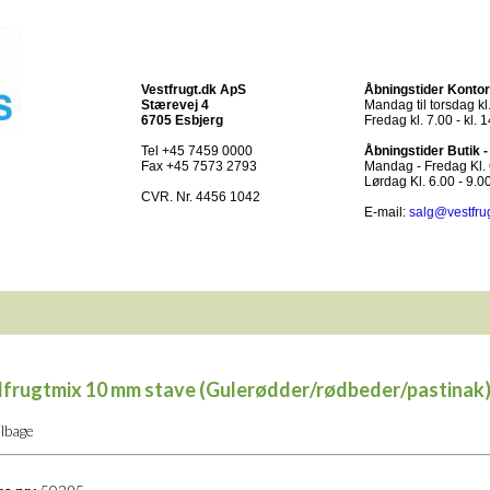
Vestfrugt.dk ApS
Åbningstider Kontor
Stærevej 4
Mandag til torsdag kl.
6705 Esbjerg
Fredag kl. 7.00 - kl. 
Tel +45 7459 0000
Åbningstider Butik 
Fax +45 7573 2793
Mandag - Fredag Kl. 6
Lørdag Kl. 6.00 - 9.0
CVR. Nr. 4456 1042
E-mail:
salg@vestfru
frugtmix 10 mm stave (Gulerødder/rødbeder/pastinak)
ilbage