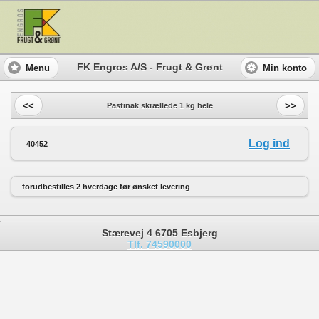
FK Engros A/S - Frugt & Grønt
Menu
Min konto
<<
>>
Pastinak skrællede 1 kg hele
Log ind
40452
forudbestilles 2 hverdage før ønsket levering
Stærevej 4 6705 Esbjerg
Tlf. 74590000