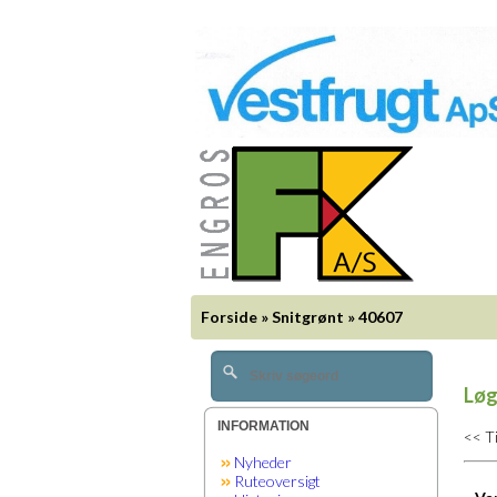
Forside
»
Snitgrønt
»
40607
Løg
INFORMATION
<< T
Nyheder
Ruteoversigt