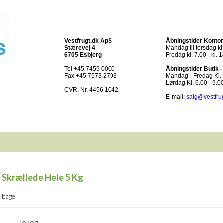
Vestfrugt.dk ApS
Åbningstider Kontor
Stærevej 4
Mandag til torsdag kl.
6705 Esbjerg
Fredag kl. 7.00 - kl. 
Tel +45 7459 0000
Åbningstider Butik 
Fax +45 7573 2793
Mandag - Fredag Kl. 6
Lørdag Kl. 6.00 - 9.0
CVR. Nr. 4456 1042
E-mail:
salg@vestfru
 Skrællede Hele 5 Kg
ilbage