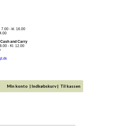
 7.00 - kl. 16.00
14.00
- Cash and Carry
.00 - Kl. 12.00
0
gt.dk
Min konto
|
Indkøbskurv
|
Til kassen