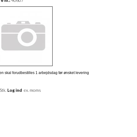
e nr.:
40607
en skal forudbestilles 1 arbejdsdag før ønsket levering
 Stk.
Log ind
ex. moms