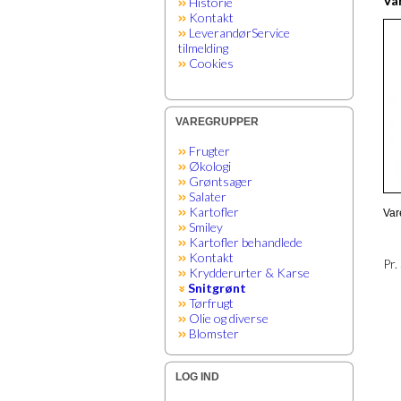
Var
Historie
Kontakt
LeverandørService
tilmelding
Cookies
VAREGRUPPER
Frugter
Økologi
Grøntsager
Salater
Kartofler
Var
Smiley
Kartofler behandlede
Kontakt
Pr.
Krydderurter & Karse
Snitgrønt
Tørfrugt
Olie og diverse
Blomster
LOG IND