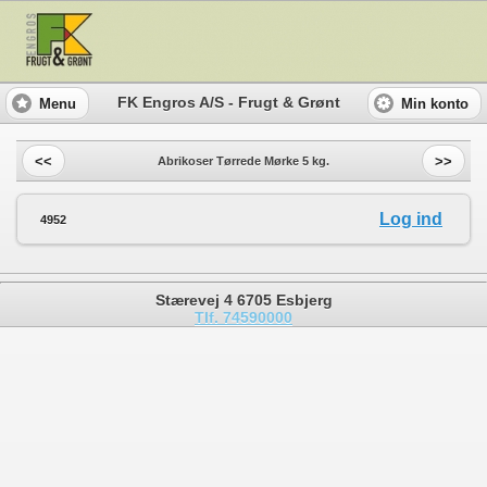
FK Engros A/S - Frugt & Grønt
Menu
Min konto
<<
>>
Abrikoser Tørrede Mørke 5 kg.
Log ind
4952
Stærevej 4 6705 Esbjerg
Tlf. 74590000