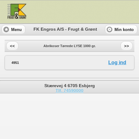
FK Engros A/S - Frugt & Grønt
Menu
Min konto
<<
>>
Abrikoser Tørrede LYSE 1000 gr.
Log ind
4951
Stærevej 4 6705 Esbjerg
Tlf. 74590000