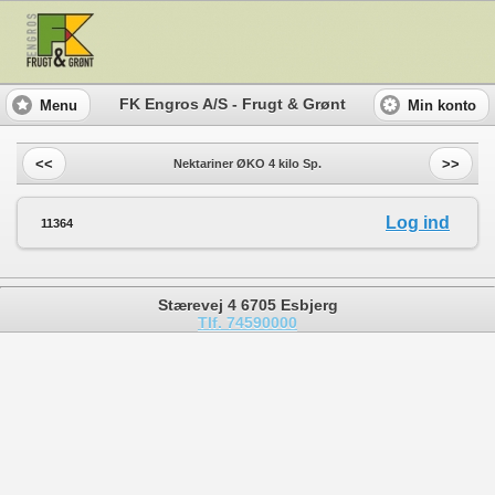
FK Engros A/S - Frugt & Grønt
Menu
Min konto
<<
>>
Nektariner ØKO 4 kilo Sp.
Log ind
11364
Stærevej 4 6705 Esbjerg
Tlf. 74590000