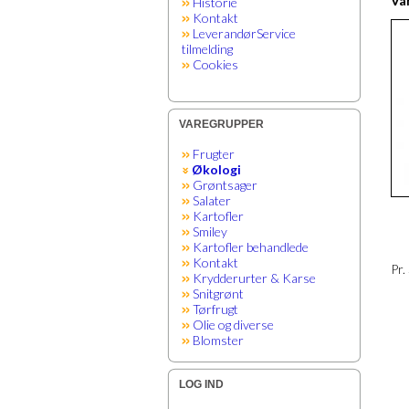
Var
Historie
Kontakt
LeverandørService
tilmelding
Cookies
VAREGRUPPER
Frugter
Økologi
Grøntsager
Salater
Kartofler
Smiley
Kartofler behandlede
Kontakt
Pr.
Krydderurter & Karse
Snitgrønt
Tørfrugt
Olie og diverse
Blomster
LOG IND