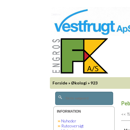
Forside
»
Økologi
»
923
Peb
INFORMATION
<< T
Nyheder
Ruteoversigt