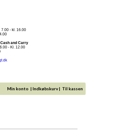
 7.00 - kl. 16.00
14.00
- Cash and Carry
.00 - Kl. 12.00
0
gt.dk
Min konto
|
Indkøbskurv
|
Til kassen