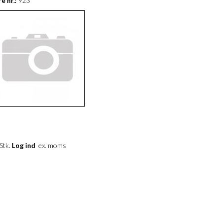
e nr.:
923
 Stk.
Log ind
ex. moms